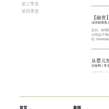
第三季度
第四季度
【融资】
澎湃新闻客户端 
近日，有5
公司(以下简
01 YAHA
从婴儿
动脉网 | 李汶芸
1月13日，
括斜形头、扁
国首个自主研
布局婴
首页
新闻
26Kr | 兰十一