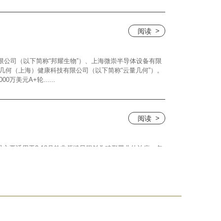
阅读
限公司（以下简称“邦耀生物”）、上海微崇半导体设备有限
量几何（上海）健康科技有限公司（以下简称“云量几何”）。
万美元A+轮......
阅读
产品主要适用于3-18月龄非颅缝早闭斜头畸形婴儿的治疗，包
的辅助治疗。「聪明岛TalentLand」智慧矫形头盔是中
资质的自建工厂，以“......
阅读