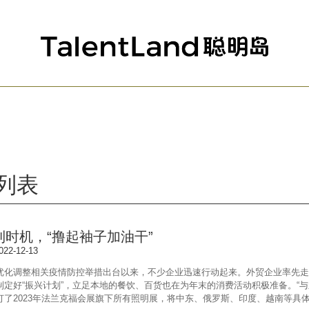
列表
利时机，“撸起袖子加油干”
22-12-13
优化调整相关疫情防控举措出台以来，不少企业迅速行动起来。外贸企业率先走
制定好“振兴计划”，立足本地的餐饮、百货也在为年末的消费活动积极准备。“与
了2023年法兰克福会展旗下所有照明展，将中东、俄罗斯、印度、越南等具体举办