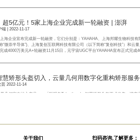
超5亿元！5家上海企业完成新一轮融资 | 澎湃
| 2022-11-17
家上海企业宣布完成新一轮融资，它们分别是：YAHAHA、上海邦耀生物科技有
称“微崇半导体”)、上海复创互联网科技有限公司（以下简称“复创科技”）和云
HA完成4000万美元A+轮融资11月15日，元宇宙UGC平台YAHAHA宣布正式完成4000
智慧矫形头盔切入，云量几何用数字化重构矫形服务
 2022-11-14
云量几何宣布核心产品——「聪明岛TalentLand」智慧矫形头盔正式发售。该
头、舟状头；也可用于3-18月龄颅缝早闭斜头畸形婴儿术后仍有中－重度畸形患儿
发并获得国家药品监督管理局审批的第二类医疗器械，拥有全国唯一有矫形头盔生产
儿智慧矫形头盔，「云量几何」已获数千万元融资
扫码咨询,了解更多：
关于我们
 2022-08-30