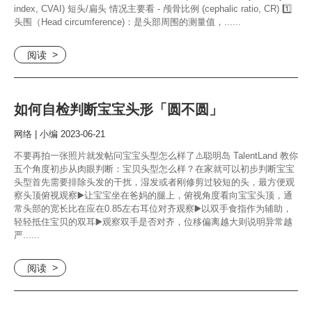
index, CVAI) 短头/扁头 情况主要看 - 颅骨比例 (cephalic ratio, CR) 1️⃣
头围（Head circumference)：是头部周围的测量值，......
阅读
如何自检判断宝宝头形「圆不圆」
网络 | 小编 2023-06-21
不要再拍一张照片就发帖问宝宝头型怎么样了⚠️聪明岛 TalentLand 教你
五个角度初步从肉眼判断：宝贝头型怎么样？在家就可以初步判断宝宝
头型首先需要排除头发的干扰，湿发或者刚修剪过较短的头，最方便观
察头顶俯视观察▶️让宝宝坐在爸妈的腿上，俯视角度看向宝宝头顶，通
常头部的宽长比在应在0.85左右耳位对齐观察▶️以双手食指作为辅助，
轻轻抵住宝贝的双耳▶️观察双手是否对齐，位移偏离越大则说明异常越
严......
阅读