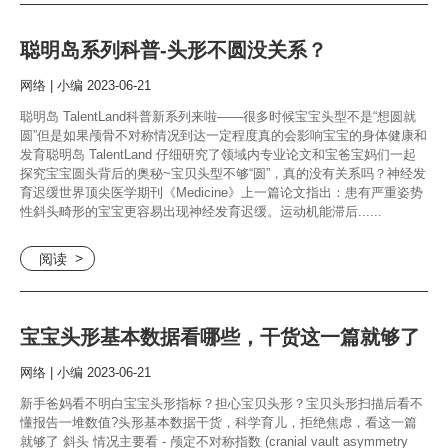
聪明岛系列科普-头形不圆没关系？
网络 | 小编 2023-06-21
聪明岛 TalentLand科普新系列来啦——很多时候宝宝头型不是“想圆就
圆”但是如果颅骨不对称情况到达一定程度真的会影响宝宝的身体健康和
发育聪明岛 TalentLand 仔细研究了领域内专业论文和宝爸宝妈们一起
探究宝宝圆头背后的奥秘~宝贝头型不够“圆”，真的没有关系吗？神经发
育迟缓世界顶尖医学期刊《Medicine》上一篇论文指出：患有严重姿势
性斜头畸形的宝宝更容易出现神经发育迟缓。运动机能滞后......
阅读
宝宝头形基本数据看哪些，干货这一篇就够了
网络 | 小编 2023-06-21
新手爸妈看不明白宝宝头形指标？担心宝贝头形？宝贝头形扫描后看不
懂报告一堆数值?头形基本数据干货，科学育儿，拒绝焦虑，看这一篇
就够了 斜头 情况主要看 - 颅定不对称指数 (cranial vault asymmetry