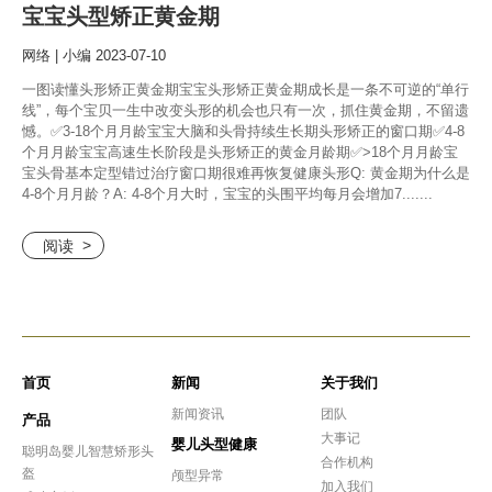
宝宝头型矫正黄金期
网络 | 小编 2023-07-10
一图读懂头形矫正黄金期宝宝头形矫正黄金期成长是一条不可逆的“单行
线”，每个宝贝一生中改变头形的机会也只有一次，抓住黄金期，不留遗
憾。✅3-18个月月龄宝宝大脑和头骨持续生长期头形矫正的窗口期✅4-8
个月月龄宝宝高速生长阶段是头形矫正的黄金月龄期✅>18个月月龄宝
宝头骨基本定型错过治疗窗口期很难再恢复健康头形Q: 黄金期为什么是
4-8个月月龄？A: 4-8个月大时，宝宝的头围平均每月会增加7.......
阅读
首页
新闻
关于我们
新闻资讯
团队
产品
大事记
婴儿头型健康
聪明岛婴儿智慧矫形头
合作机构
盔
颅型异常
加入我们