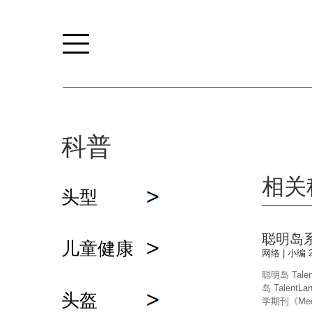
科普
相关
头型
聪明岛
儿童健康
网络 | 小编 2
聪明岛 Ta
岛 Tale
头盔
学期刊《Me