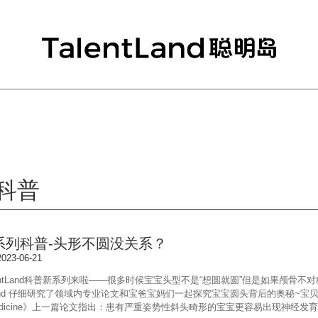
科普
系列科普-头形不圆没关系？
023-06-21
lentLand科普新系列来啦——很多时候宝宝头型不是“想圆就圆”但是如果颅
ntLand 仔细研究了领域内专业论文和宝爸宝妈们一起探究宝宝圆头背后的奥秘~
dicine》上一篇论文指出：患有严重姿势性斜头畸形的宝宝更容易出现神经发育迟缓