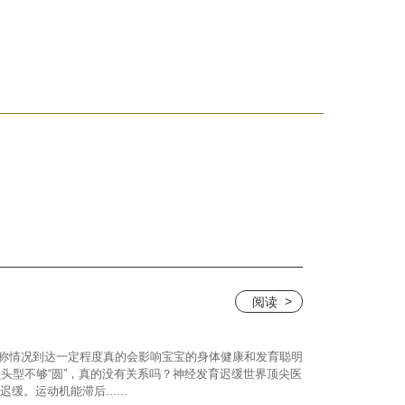
阅读
骨不对称情况到达一定程度真的会影响宝宝的身体健康和发育聪明
宝贝头型不够“圆”，真的没有关系吗？神经发育迟缓世界顶尖医
。运动机能滞后......